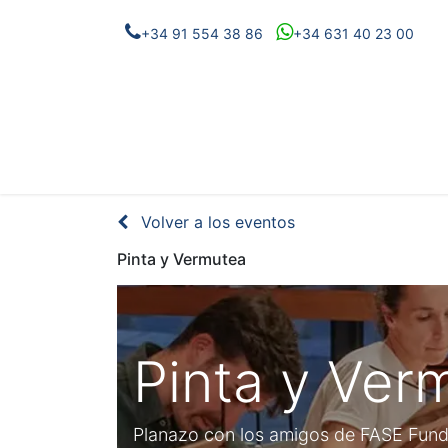
+34 91 554 38 86
+34 631 40 23 00
Eventos
Proyectos
Noticias
Conóc
Volver a los eventos
Pinta y Vermutea
Pinta y Ver
Planazo con los amigos de FASE Fundac