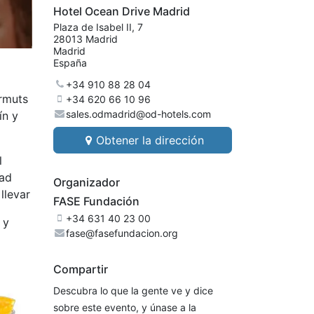
Hotel Ocean Drive Madrid
Plaza de Isabel II, 7
28013 Madrid
Madrid
España
+34 910 88 28 04
rmuts
+34 620 66 10 96
sales.odmadrid@od-hotels.com
ín y
Obtener la dirección
l
dad
Organizador
llevar
FASE Fundación
+34 631 40 23 00
 y
fase@fasefundacion.org
Compartir
Descubra lo que la gente ve y dice
sobre este evento, y únase a la