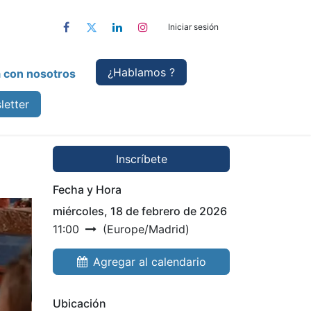
Iniciar sesión
¿Hablamo
s ?
a con nosotros
letter
Inscríbete
Fecha y Hora
miércoles, 18 de febrero de 2026
11:00
(
Europe/Madrid
)
Agregar al calendario
Ubicación