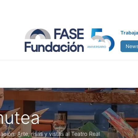
Trabaj
enos
Colabora
Cursos
News
mutea
ión: Arte, risas y vistas al Teatro Real